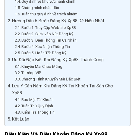
Quy định về khu vực hành chính
Chứng minh nhân dân
Tuân thủ quy định về trách nhiệm
Hướng Dẫn 5 Bước Đăng Ký Xp88 Dễ Hiểu Nhất
Bước 1: Truy Cập Website Xp88
Bước 2: Click vào Nút Đăng Ký
Bước 3: Điền Thông Tin Cá Nhân
Bước 4: Xác Nhận Thông Tin
Bước 5: Hoàn Tất Đăng Ký
Ưu Đãi Đặc Biệt Khi Đăng Ký Xp88 Thành Công
Khuyến Mãi Chào Mừng
Thưởng VIP
Chương Trình Khuyến Mãi Đặc Biệt
Lưu Ý Cần Nắm Khi Đăng Ký Tài Khoản Tại Sân Chơi
Xp88
Bảo Mật Tài Khoản
Tuân Thủ Quy Định
Kiểm Tra Thông Tin
Kết Luận
Điều Kiện Và Điều Khoản Đăng Ký Xp88