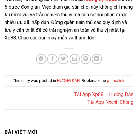
5 bước đơn giản. Việc tham gia sân chơi này không chỉ mang
lại niềm vui và trải nghiệm thú vị mà còn cơ hội nhận được
nhiều ưu đãi hấp dẫn. Đừng quên tuân thủ các quy định và
lưu ý cần thiết để có trải nghiệm an toàn và thú vị nhất tại
Xp88. Chúc các bạn may mắn và thắng lớn!
This entry was posted in
HƯỚNG ĐẪN
. Bookmark the
permalink
.
Tải App Xp88 – Hướng Dẫn
Tải App Nhanh Chóng
BÀI VIẾT MỚI