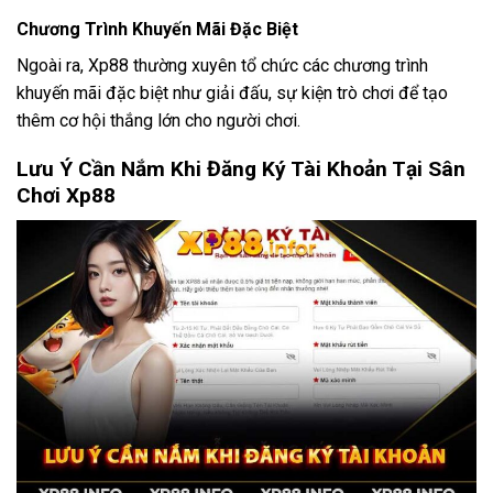
Chương Trình Khuyến Mãi Đặc Biệt
Ngoài ra, Xp88 thường xuyên tổ chức các chương trình
khuyến mãi đặc biệt như giải đấu, sự kiện trò chơi để tạo
thêm cơ hội thắng lớn cho người chơi.
Lưu Ý Cần Nắm Khi Đăng Ký Tài Khoản Tại Sân
Chơi Xp88