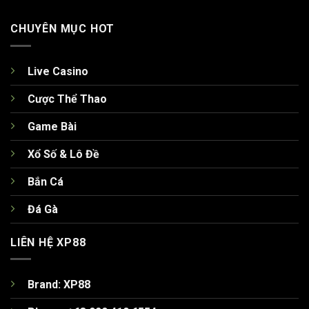
CHUYÊN MỤC HOT
Live Casino
Cược Thể Thao
Game Bài
Xổ Số & Lô Đề
Bắn Cá
Đá Gà
LIÊN HỆ XP88
Brand:
XP88