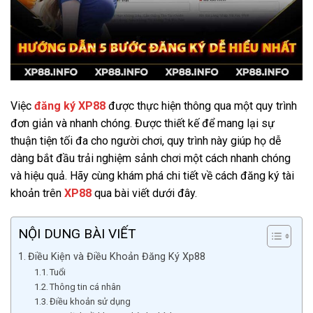
Việc
đăng ký XP88
được thực hiện thông qua một quy trình
đơn giản và nhanh chóng. Được thiết kế để mang lại sự
thuận tiện tối đa cho người chơi, quy trình này giúp họ dễ
dàng bắt đầu trải nghiệm sảnh chơi một cách nhanh chóng
và hiệu quả. Hãy cùng khám phá chi tiết về cách đăng ký tài
khoản trên
XP88
qua bài viết dưới đây.
NỘI DUNG BÀI VIẾT
Điều Kiện và Điều Khoản Đăng Ký Xp88
Tuổi
Thông tin cá nhân
Điều khoản sử dụng