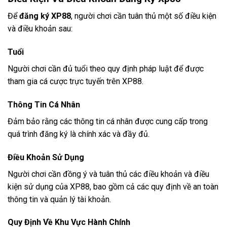
Để
đăng ký XP88
, người chơi cần tuân thủ một số điều kiện
và điều khoản sau:
Tuổi
Người chơi cần đủ tuổi theo quy định pháp luật để được
tham gia cá cược trực tuyến trên XP88.
Thông Tin Cá Nhân
Đảm bảo rằng các thông tin cá nhân được cung cấp trong
quá trình đăng ký là chính xác và đầy đủ.
Điều Khoản Sử Dụng
Người chơi cần đồng ý và tuân thủ các điều khoản và điều
kiện sử dụng của XP88, bao gồm cả các quy định về an toàn
thông tin và quản lý tài khoản.
Quy Định Về Khu Vực Hành Chính