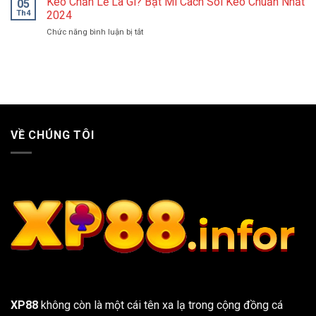
Kèo Chẵn Lẻ Là Gì? Bật Mí Cách Soi Kèo Chuẩn Nhất
05
Pg66
Link
Cược
Th4
2024
Vào
Chính
ở
Chức năng bình luận bị tắt
Xp88
Thức
Kèo
Bị
Uy
Chẵn
Chặn
Tín
Lẻ
Và
Là
Cách
Gì?
Khắc
Bật
Phục
Mí
Nhanh
Cách
Chóng
VỀ CHÚNG TÔI
Soi
Kèo
Chuẩn
Nhất
2024
XP88
không còn là một cái tên xa lạ trong cộng đồng cá