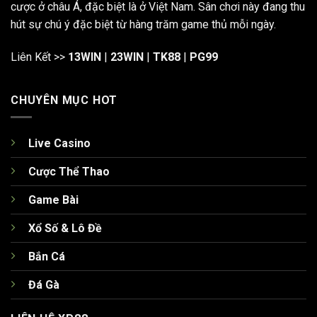
cược ở châu Á, đặc biệt là ở Việt Nam. Sân chơi này đang thu
hút sự chú ý đặc biệt từ hàng trăm game thủ mỗi ngày.
Liên Kết >>
13WIN
|
23WIN
|
TK88
|
PG99
CHUYÊN MỤC HOT
Live Casino
Cược Thể Thao
Game Bài
Xổ Số & Lô Đề
Bắn Cá
Đá Gà