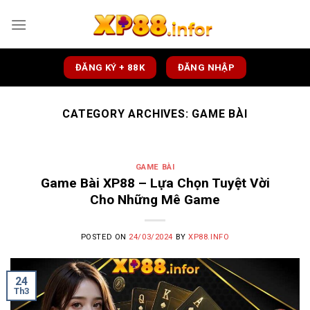
Skip
to
content
ĐĂNG KÝ + 88K
ĐĂNG NHẬP
CATEGORY ARCHIVES:
GAME BÀI
GAME BÀI
Game Bài XP88 – Lựa Chọn Tuyệt Vời
Cho Những Mê Game
POSTED ON
24/03/2024
BY
XP88.INFO
24
Th3