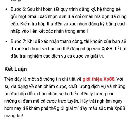
Bước 6: Sau khi hoàn tất quy trình đăng ký, hệ thống sẽ
gửi một email xác nhận đến địa chỉ email mà bạn đã cung
cấp. Kiểm tra hộp thư đến và xác nhận đăng ký bằng cách
nhấp vào liên kết xác nhận trong email.
Bước 7: Khi đã xác nhận thành công, tài khoản của bạn sẽ
được kích hoạt và bạn có thể đăng nhập vào Xp88 để bắt
đầu trải nghiệm các dịch vụ cá cược và giải trí.
Kết Luận
Trên đây là một số thông tin chi tiết về
giới thiệu Xp88
. Với
sự đa dạng về sản phẩm cược, chất lượng dịch vụ và những
ưu đãi hấp dẫn, chắc chắn sẽ là điểm đến lý tưởng cho
những ai đam mê cá cược trực tuyến. Hãy trải nghiệm ngay
hôm nay để khám phá thế giới giải trí đầy màu sắc mà Xp88
mang lại!