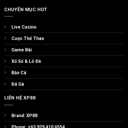
CHUYÊN MỤC HOT
Live Casino
Cược Thể Thao
Game Bài
Xổ Số & Lô Đề
Bắn Cá
Đá Gà
LIÊN HỆ XP88
Brand:
XP88
Phone: +63 929 410 6554