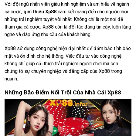
Với đội ngũ nhân viên giàu kinh nghiệm và am hiểu về ngành
cá cược,
giới thiệu Xp88
cam kết mang đến cho người chơi
những trải nghiệm tuyệt vời nhất. Không chỉ là một nơi để
tham gia cá cược, Xp88 còn là đối tác đáng tin cậy, luôn lắng
nghe và đáp ứng nhu cầu của khách hàng.
Xp88 sử dụng công nghệ hiện đại nhất để đảm bảo tính bảo
mật và ổn định cho hệ thống. Việc đầu tư vào công nghệ
không chỉ giúp cải thiện trải nghiệm người chơi mà còn
chứng tỏ sự chuyên nghiệp và đẳng cấp của Xp88 trong
ngành.
Những Đặc Điểm Nổi Trội Của Nhà Cái Xp88