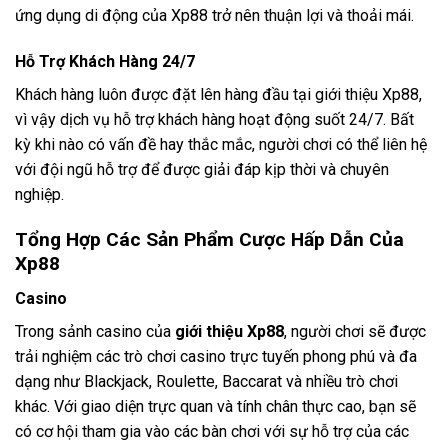
ứng dụng di động của Xp88 trở nên thuận lợi và thoải mái.
Hỗ Trợ Khách Hàng 24/7
Khách hàng luôn được đặt lên hàng đầu tại giới thiệu Xp88,
vì vậy dịch vụ hỗ trợ khách hàng hoạt động suốt 24/7. Bất
kỳ khi nào có vấn đề hay thắc mắc, người chơi có thể liên hệ
với đội ngũ hỗ trợ để được giải đáp kịp thời và chuyên
nghiệp.
Tổng Hợp Các Sản Phẩm Cược Hấp Dẫn Của
Xp88
Casino
Trong sảnh casino của
giới thiệu Xp88
, người chơi sẽ được
trải nghiệm các trò chơi casino trực tuyến phong phú và đa
dạng như Blackjack, Roulette, Baccarat và nhiều trò chơi
khác. Với giao diện trực quan và tính chân thực cao, bạn sẽ
có cơ hội tham gia vào các bàn chơi với sự hỗ trợ của các