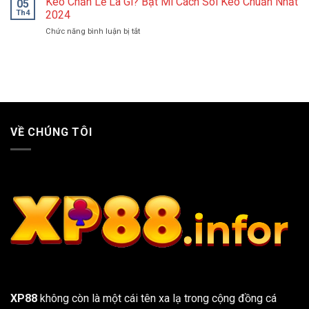
Kèo Chẵn Lẻ Là Gì? Bật Mí Cách Soi Kèo Chuẩn Nhất
05
Pg66
Link
Cược
Th4
2024
Vào
Chính
ở
Chức năng bình luận bị tắt
Xp88
Thức
Kèo
Bị
Uy
Chẵn
Chặn
Tín
Lẻ
Và
Là
Cách
Gì?
Khắc
Bật
Phục
Mí
Nhanh
Cách
Chóng
VỀ CHÚNG TÔI
Soi
Kèo
Chuẩn
Nhất
2024
XP88
không còn là một cái tên xa lạ trong cộng đồng cá