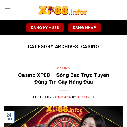
Skip
to
content
ĐĂNG KÝ + 88K
ĐĂNG NHẬP
CATEGORY ARCHIVES:
CASINO
CASINO
Casino XP88 – Sòng Bạc Trực Tuyến
Đáng Tin Cậy Hàng Đầu
POSTED ON
24/03/2024
BY
XP88.INFO
24
Th3