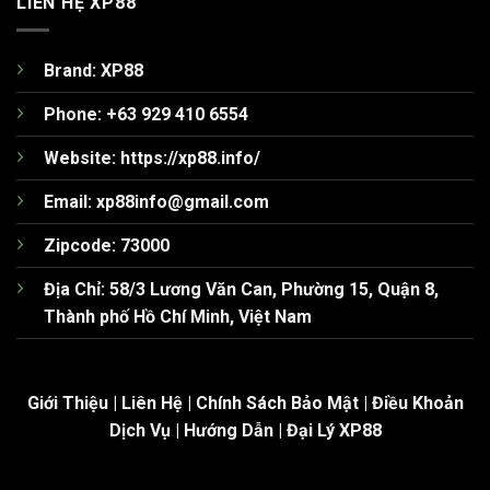
LIÊN HỆ XP88
Brand:
XP88
Phone: +63 929 410 6554
Website: https://xp88.info/
Email:
xp88info@gmail.com
Zipcode: 73000
Địa Chỉ: 58/3 Lương Văn Can, Phường 15, Quận 8,
Thành phố Hồ Chí Minh, Việt Nam
Giới Thiệu
| Liên Hệ |
Chính Sách Bảo Mật
| Điều Khoản
Dịch Vụ | Hướng Dẫn | Đại Lý XP88